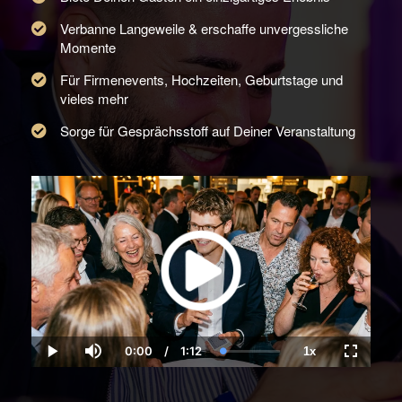
Verbanne Langeweile & erschaffe unvergessliche
Momente
Für Firmenevents, Hochzeiten, Geburtstage und
vieles mehr
Sorge für Gesprächsstoff auf Deiner Veranstaltung
0:00
/
1:12
1x
Current
Duration
Loaded
:
Play
Mute
Playback
Fullscre
Time
0.00%
Rate