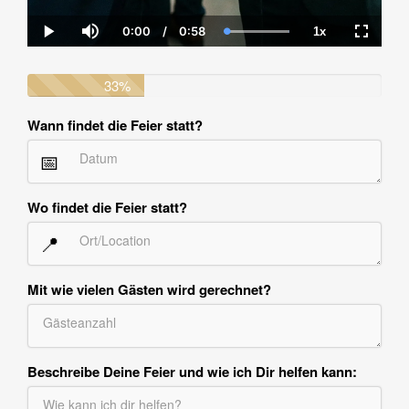
0:00
/
0:58
1x
Current
Duration
Loaded
:
Play
Mute
Playback
Fullscre
Time
100.00%
Rate
33%
Wann findet die Feier statt?
📅
Wo findet die Feier statt?
📍
Mit wie vielen Gästen wird gerechnet?
Beschreibe Deine Feier und wie ich Dir helfen kann: